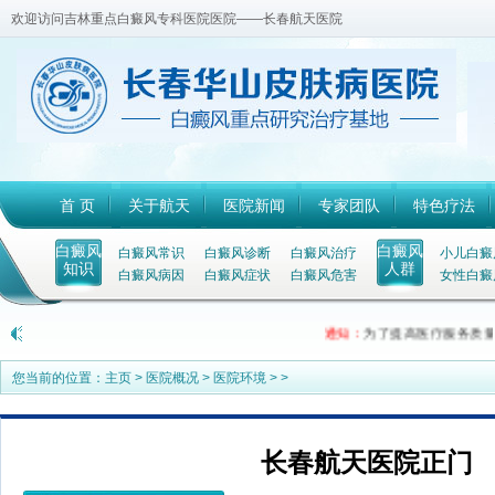
欢迎访问吉林重点白癜风专科医院医院——长春航天医院
首 页
关于航天
医院新闻
专家团队
特色疗法
白癜风
白癜风
白癜风常识
白癜风诊断
白癜风治疗
小儿白癜
知识
人群
白癜风病因
白癜风症状
白癜风危害
女性白癜
通知：
为了提高医疗服务质量
您当前的位置：
主页
>
医院概况
>
医院环境
> >
长春航天医院正门